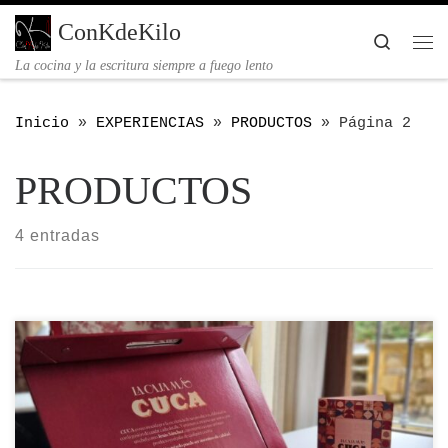
Saltar al contenido
ConKdeKilo
Searc
Me
La cocina y la escritura siempre a fuego lento
Inicio
»
EXPERIENCIAS
»
PRODUCTOS
»
Página 2
PRODUCTOS
4 entradas
Cuca y Jesús Sánchez desvelan la primera
creación conjunta de una “serie” de nuevas
experiencias · Una Caja de Edición Limitada con