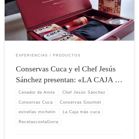
productos premium para degustar lo mejor del
mar. · Una selección llevada a cabo junto a uno
de los mejores chefs del mundo. · El chef Tres
Estrellas […]
EXPERIENCIAS
PRODUCTOS
Conservas Cuca y el Chef Jesús
Sánchez presentan: «LA CAJA …
Cenador de Amós
Chef Jesús Sánchez
Conservas Cuca
Conservas Gourmet
estrellas michelin
La Caja más cuca
RecetasconlaGorra