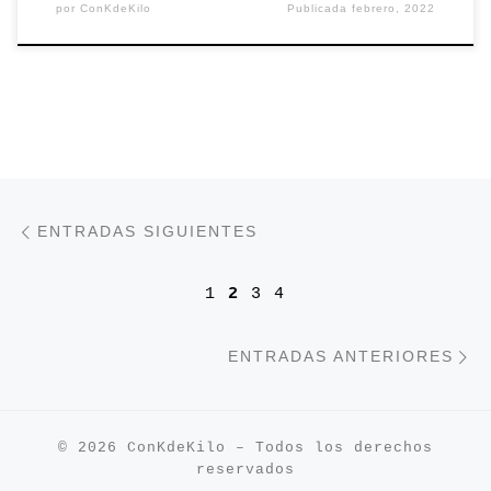
por
ConKdeKilo
Publicada
febrero, 2022
Navegación de entradas
Entradas siguientes
ENTRADAS SIGUIENTES
1
2
3
4
E
ENTRADAS ANTERIORES
© 2026
ConKdeKilo
– Todos los derechos
reservados