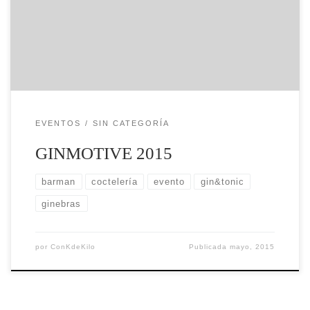
hemos compartido esta experiencia con nuestros
amigos de Toque Especial (a quienes agradezco
la invitación) y El Club del Gin&Tonic, que nos
han mostrado todas las novedades de este […]
EVENTOS
SIN CATEGORÍA
GINMOTIVE 2015
barman
coctelería
evento
gin&tonic
ginebras
por
ConKdeKilo
Publicada
mayo, 2015