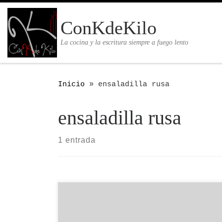
Saltar al contenido
ConKdeKilo
La cocina y la escritura siempre a fuego lento
Inicio
»
ensaladilla rusa
ensaladilla rusa
1 entrada
Antes de empezar con la explicación de
estas recetas me gustaría agradecerle