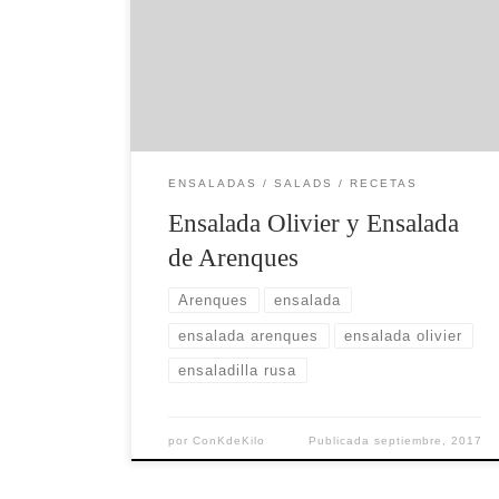
a Olha que me haya enseñado a
prepararlas. Las hizo para el
cumpleaños de una amiga y la verdad es
que triunfaron. Son estupendas para un
picnic, para llevar a la playa (bien
refrigeradas) o para una reunión […]
ENSALADAS / SALADS
RECETAS
Ensalada Olivier y Ensalada
de Arenques
Arenques
ensalada
ensalada arenques
ensalada olivier
ensaladilla rusa
por
ConKdeKilo
Publicada
septiembre, 2017