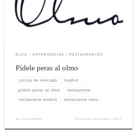
Olmo”.
BLOG
EXPERIENCIAS
RESTAURANTES
Pídele peras al olmo
cocina de mercado
madrid
pídele peras al olmo
restaurante
restaurante madrid
restaurante olmo
por
ConKdeKilo
Publicada
noviembre, 2022