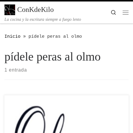
Saltar al contenido
ConKdeKilo
Searc
Me
La cocina y la escritura siempre a fuego lento
Inicio
»
pídele peras al olmo
pídele peras al olmo
1 entrada
El restaurante Olmo presenta “Pídele peras al