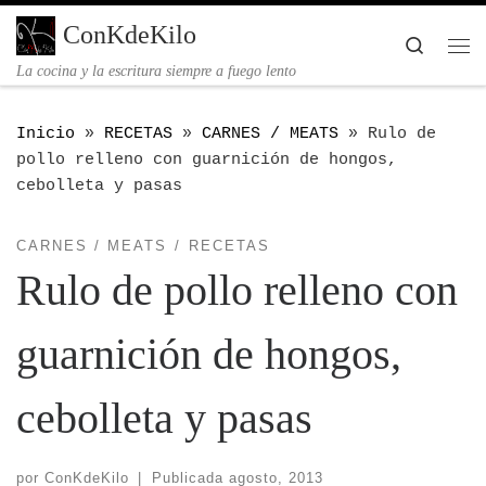
Saltar al contenido
ConKdeKilo
Searc
Me
La cocina y la escritura siempre a fuego lento
Inicio
»
RECETAS
»
CARNES / MEATS
»
Rulo de
pollo relleno con guarnición de hongos,
cebolleta y pasas
CARNES / MEATS
RECETAS
Rulo de pollo relleno con
guarnición de hongos,
cebolleta y pasas
por
ConKdeKilo
|
Publicada
agosto, 2013