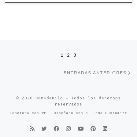
Navegación de entradas
1
2
3
E
ENTRADAS ANTERIORES
© 2026
ConKdeKilo
– Todos los derechos
reservados
Funciona con
WP
– Diseñado con el
Tema Customizr