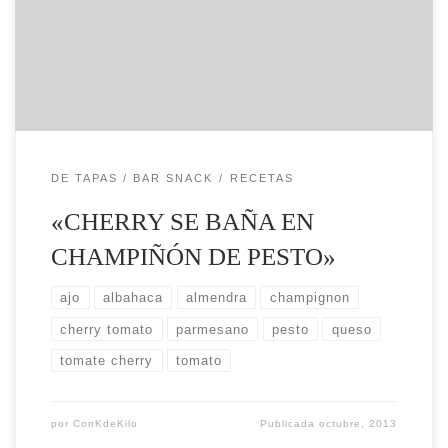
rellenarlos de salsa pesto hasta la mitad.
Ahora cortamos los tomates cherry en mitades.
Colocaremos en el interior del champiñón el
tomate (con […]
DE TAPAS / BAR SNACK
RECETAS
«CHERRY SE BAÑA EN
CHAMPIÑÓN DE PESTO»
ajo
albahaca
almendra
champignon
cherry tomato
parmesano
pesto
queso
tomate cherry
tomato
por
ConKdeKilo
Publicada
octubre, 2013