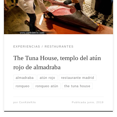
cuchillo al rozar contra el espinazo del atún
mientras se realiza el despiece del mismo. Los
atunes se trasladan entre abril y junio del
Océano […]
EXPERIENCIAS
RESTAURANTES
The Tuna House, templo del atún
rojo de almadraba
almadraba
atún rojo
restaurante madrid
ronqueo
ronqueo atún
the tuna house
por
ConKdeKilo
Publicada
junio, 2019