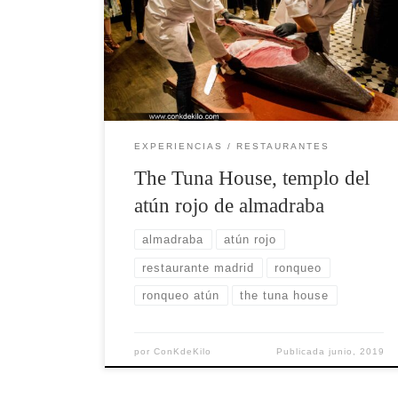
todo cierto. Ronqueo, se dice del
sonido que produce el cuchillo al
rozar contra el espinazo del atún
mientras se realiza el despiece del
mismo. Los atunes se trasladan entre
abril y junio del Océano […]
EXPERIENCIAS
RESTAURANTES
The Tuna House, templo del
atún rojo de almadraba
almadraba
atún rojo
restaurante madrid
ronqueo
ronqueo atún
the tuna house
por
ConKdeKilo
Publicada
junio, 2019