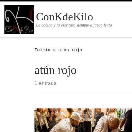
Saltar al contenido
ConKdeKilo
La cocina y la escritura siempre a fuego lento
Inicio
»
atún rojo
atún rojo
1 entrada
Algunas personas creen que el ronqueo
es el despiece del atún pero no es del