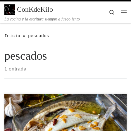
Saltar al contenido
ConKdeKilo
Searc
Me
La cocina y la escritura siempre a fuego lento
Inicio
»
pescados
pescados
1 entrada
Receta para preparar una Dorada al horno paso a