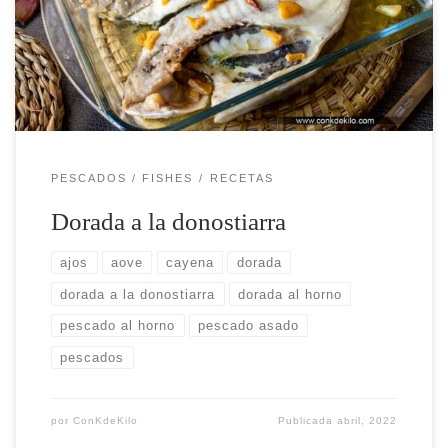
paso para que quede en su punto.
PESCADOS / FISHES
RECETAS
Dorada a la donostiarra
ajos
aove
cayena
dorada
dorada a la donostiarra
dorada al horno
pescado al horno
pescado asado
pescados
por
ConKdeKilo
Publicada
abril, 2022