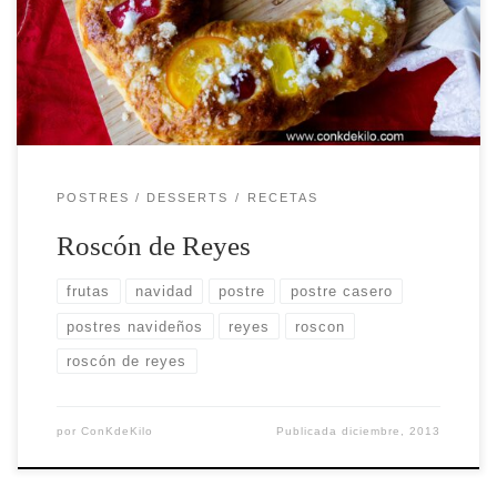
de Reyes delicioso paso a paso.
POSTRES / DESSERTS
RECETAS
Roscón de Reyes
frutas
navidad
postre
postre casero
postres navideños
reyes
roscon
roscón de reyes
por
ConKdeKilo
Publicada
diciembre, 2013