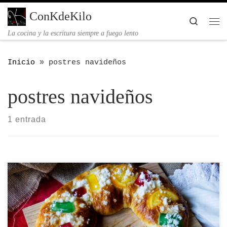
Saltar al contenido
ConKdeKilo
Searc
Me
La cocina y la escritura siempre a fuego lento
Inicio
»
postres navideños
postres navideños
1 entrada
En esta receta aprenderemos a hacer un roscón