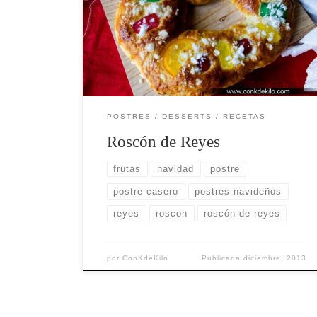
En esta receta aprenderemos a hacer un
roscón de Reyes delicioso paso a paso.
POSTRES / DESSERTS
RECETAS
Roscón de Reyes
frutas
navidad
postre
postre casero
postres navideños
reyes
roscon
roscón de reyes
por
ConKdeKilo
Publicada
diciembre, 2013