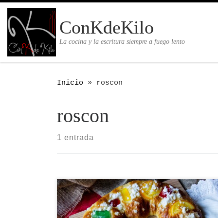
Saltar al contenido
ConKdeKilo
La cocina y la escritura siempre a fuego lento
Inicio
»
roscon
roscon
1 entrada