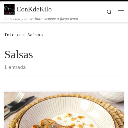
Saltar al contenido
ConKdeKilo
Searc
Me
La cocina y la escritura siempre a fuego lento
Inicio
»
Salsas
Salsas
1 entrada
La receta de solomillo al Roquefort está para