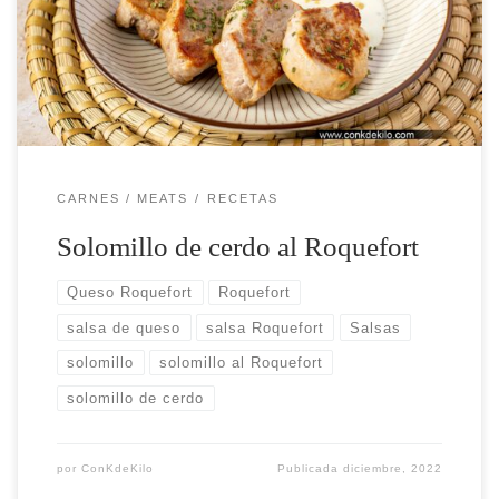
chuparse los dedos. Aprende a hacer esta receta
paso a paso.
CARNES / MEATS
RECETAS
Solomillo de cerdo al Roquefort
Queso Roquefort
Roquefort
salsa de queso
salsa Roquefort
Salsas
solomillo
solomillo al Roquefort
solomillo de cerdo
por
ConKdeKilo
Publicada
diciembre, 2022