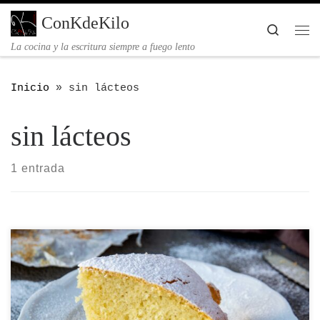
Saltar al contenido
ConKdeKilo
Searc
Me
La cocina y la escritura siempre a fuego lento
Inicio
»
sin lácteos
sin lácteos
1 entrada
Receta paso a paso del bizcocho de coco sin