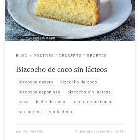
lácteos
BLOG
POSTRES / DESSERTS
RECETAS
Bizcocho de coco sin lácteos
bizcocho casero
bizcocho de coco
bizcocho esponjoso
bizcocho sin lactosa
coco
leche de coco
receta de bizcocho
sin lácteos
sin lactosa
por
ConKdeKilo
Publicada
septiembre, 2022