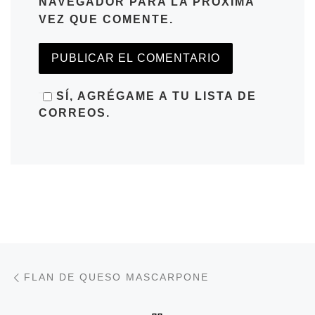
NAVEGADOR PARA LA PRÓXIMA
VEZ QUE COMENTE.
SÍ, AGRÉGAME A TU LISTA DE
CORREOS.
Navegación de entradas
Entrada anterior
FLAN DE QUESO MASCARPONE