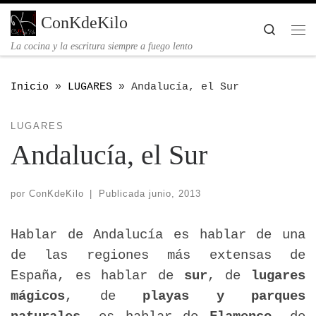
Saltar al contenido
ConKdeKilo
Searc
Me
La cocina y la escritura siempre a fuego lento
Inicio
»
LUGARES
»
Andalucía, el Sur
LUGARES
Andalucía, el Sur
por
ConKdeKilo
|
Publicada
junio, 2013
Hablar de Andalucía es hablar de una
de las regiones más extensas de
España, es hablar de
sur
, de
lugares
mágicos
, de
playas y parques