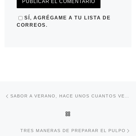
SÍ, AGRÉGAME A TU LISTA DE
CORREOS.
Navegación de entradas
Entrada anterior
SABOR A VERANO, HACE UNOS CUANTOS VERANOS YA…
VOLVER A LA LISTA DE
E
TRES MANERAS DE PREPARAR EL PULPO