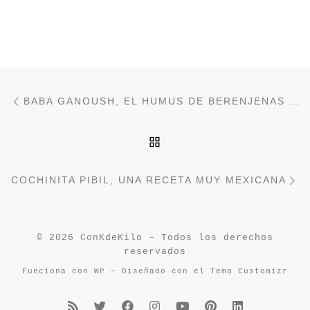
Navegación de entradas
Entrada anterior
BABA GANOUSH, EL HUMUS DE BERENJENAS LIBANÉS
VOLVER A LA LISTA DE
E
COCHINITA PIBIL, UNA RECETA MUY MEXICANA
© 2026
ConKdeKilo
– Todos los derechos
reservados
Funciona con
WP
– Diseñado con el
Tema Customizr