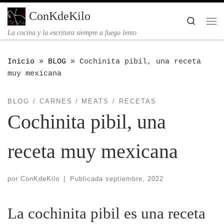
Saltar al contenido
ConKdeKilo
Searc
Me
La cocina y la escritura siempre a fuego lento
Inicio
»
BLOG
»
Cochinita pibil, una receta
muy mexicana
BLOG
CARNES / MEATS
RECETAS
Cochinita pibil, una
receta muy mexicana
por
ConKdeKilo
|
Publicada
septiembre, 2022
La cochinita pibil es una receta