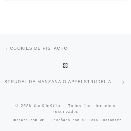
Navegación de entradas
Entrada anterior
COOKIES DE PISTACHO
VOLVER A LA LISTA DE
E
STRUDEL DE MANZANA O APFELSTRUDEL A MI MANERA
© 2026
ConKdeKilo
– Todos los derechos
reservados
Funciona con
WP
– Diseñado con el
Tema Customizr